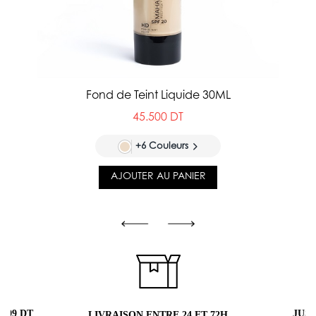
Fond de Teint Liquide 30ML
45.500 DT
+6 Couleurs
AJOUTER AU PANIER
 99 DT
JUS
LIVRAISON ENTRE 24 ET 72H