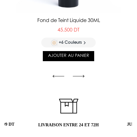
Fond de Teint Liquide 30ML
45.500 DT
+6 Couleurs
AJOUTER AU PANIER
 99 DT
JUS
LIVRAISON ENTRE 24 ET 72H