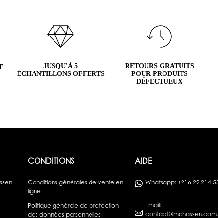
JUSQU'À 5
RETOURS GRATUITS
T
ÉCHANTILLONS OFFERTS
POUR PRODUITS
DÉFECTUEUX
CONDITIONS
AIDE
assen
Conditions générales de vente en
Whatsapp: +216 29 214 5
ligne
Email:
Politique générale de protection
contact@mahassen.com.
des données personnelles