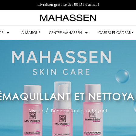
Livraison gratuite dès 99 DT d'achat !
GE
LA MARQUE
CENTRE MAHASSEN
CARTES ET CADEAUX
ÉMAQUILLANT ET NETTOYA
Visage
Démaquillant et nettoyant