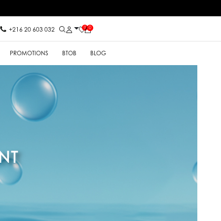
0
0
+216 20 603 032
PROMOTIONS
BTOB
BLOG
NT