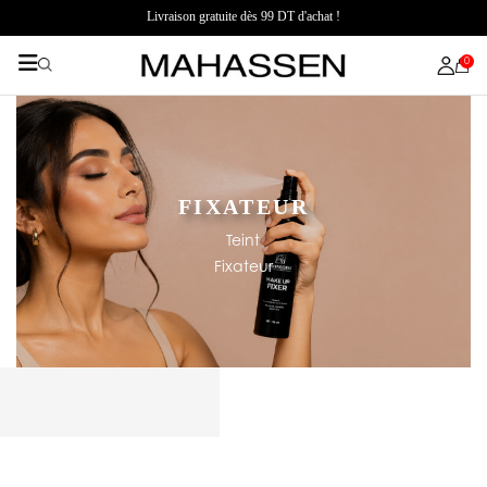
Livraison gratuite dès 99 DT d'achat !
0
FIXATEUR
Teint
Fixateur