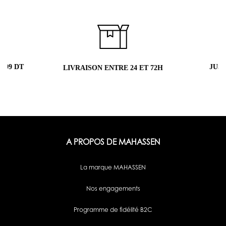
 99 DT
JUS
LIVRAISON ENTRE 24 ET 72H
A PROPOS DE MAHASSEN
La marque MAHASSEN
Nos engagements
Programme de fidélité B2C