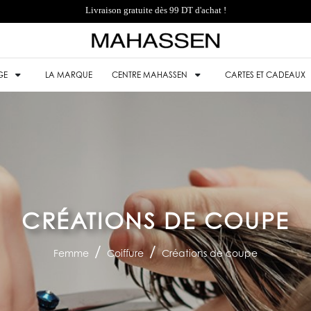
Livraison gratuite dès 99 DT d'achat !
GE
LA MARQUE
CENTRE MAHASSEN
CARTES ET CADEAUX
CRÉATIONS DE COUPE
Femme
Coiffure
Créations de coupe