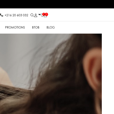
0
0
+216 20 603 032
PROMOTIONS
BTOB
BLOG