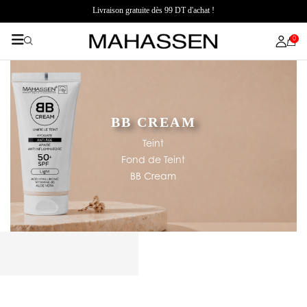
Livraison gratuite dès 99 DT d'achat !
0
BB CREAM
Teint
Fond de Teint
BB Cream