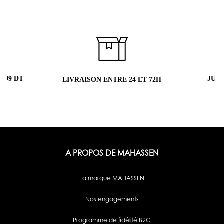
 99 DT
JUS
LIVRAISON ENTRE 24 ET 72H
A PROPOS DE MAHASSEN
La marque MAHASSEN
Nos engagements
Programme de fidélité B2C