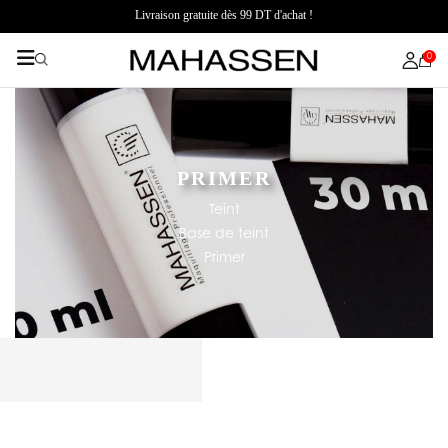
Livraison gratuite dès 99 DT d'achat !
0
PRIMER
Teint
Base de teint
Primer