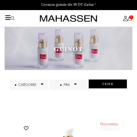
Livraison gratuite dès 99 DT d'achat !
0
GUINOT
FILTER
CATÉGORIES
PRIX
Nouveau