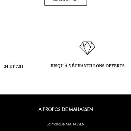
JUSQU'À 5 ÉCHANTILLONS OFFERTS
RETO
H
A PROPOS DE MAHASSEN
La marque MAHASSEN