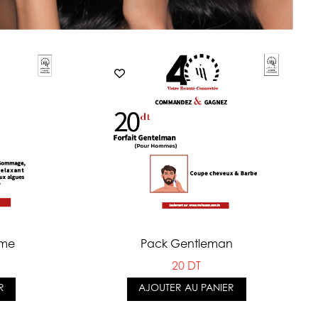
mme
Pack Gentleman
20 DT
R
AJOUTER AU PANIER