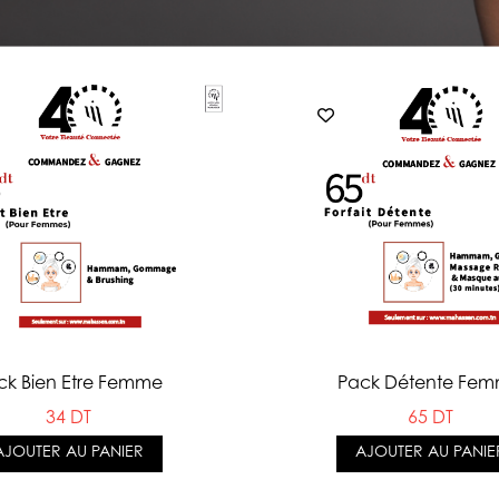
ck Bien Etre Femme
Pack Détente Fe
34 DT
65 DT
AJOUTER AU PANIER
AJOUTER AU PANIE