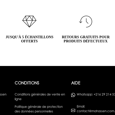
JUSQU'À 5 ÉCHANTILLONS
RETOURS GRATUITS POUR
OFFERTS
PRODUITS DÉFECTUEUX
CONDITIONS
AIDE
assen
Conditions générales de vente en
Whatsapp: +216 29 214 5
ligne
Email:
Politique générale de protection
contact@mahassen.com.
des données personnelles