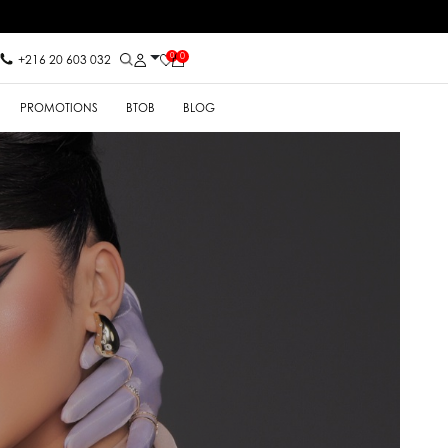
0
0
+216 20 603 032
PROMOTIONS
BTOB
BLOG