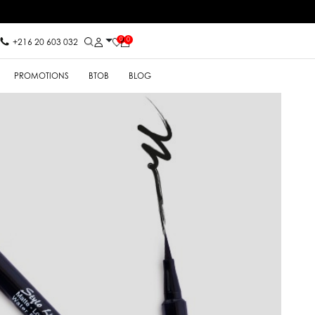
0
0
+216 20 603 032
PROMOTIONS
BTOB
BLOG