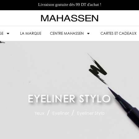
Livraison gratuite dès 99 DT d'achat !
GE
LA MARQUE
CENTRE MAHASSEN
CARTES ET CADEAUX
EYELINER STYLO
Yeux
Eyeliner
Eyeliner Stylo