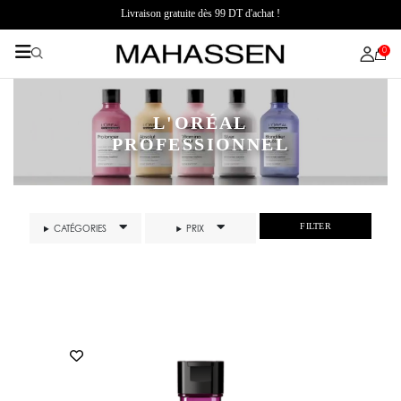
Livraison gratuite dès 99 DT d'achat !
0
L'ORÉAL
PROFESSIONNEL
FILTER
CATÉGORIES
PRIX