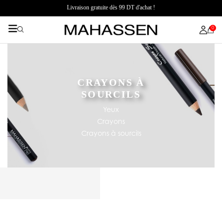
Livraison gratuite dès 99 DT d'achat !
0
CRAYONS À
SOURCILS
Yeux
Crayons
Crayons à sourcils