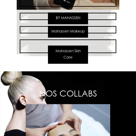
BY MAHASSEN
Mahassen Makeup
Mahassen Skin
Care
NOS COLLABS