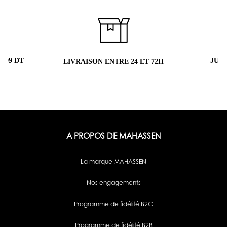
 99 DT
JUS
LIVRAISON ENTRE 24 ET 72H
A PROPOS DE MAHASSEN
La marque MAHASSEN
Nos engagements
Programme de fidélité B2C
Programme de fidélité B2B