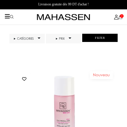
Livraison gratuite dès 99 DT d'achat !
0
FILTER
CATÉGORIES
PRIX
Nouveau