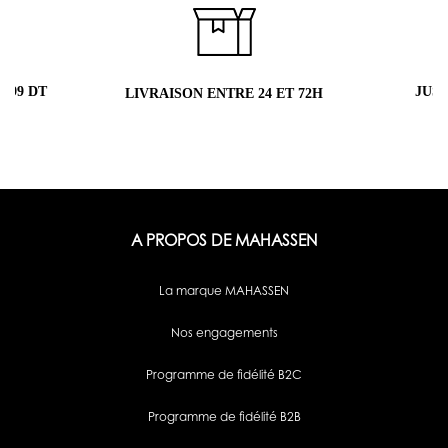
JUSQU'À 5 ÉCHANTILLONS OFFERTS
4 ET 72H
A PROPOS DE MAHASSEN
La marque MAHASSEN
Nos engagements
Programme de fidélité B2C
Programme de fidélité B2B