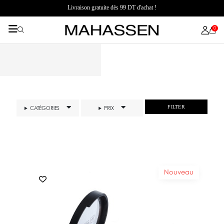
Livraison gratuite dès 99 DT d'achat !
0
FILTER
CATÉGORIES
PRIX
Nouveau