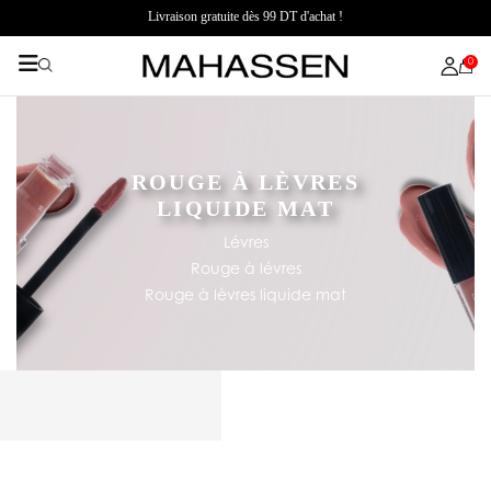
Livraison gratuite dès 99 DT d'achat !
0
ROUGE À LÈVRES
LIQUIDE MAT
Lévres
Rouge à lévres
Rouge à lèvres liquide mat