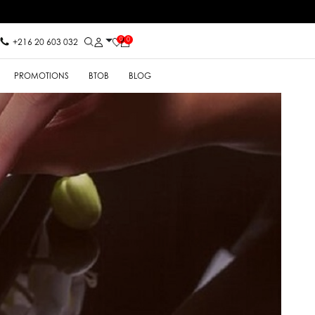
0
0
+216 20 603 032
PROMOTIONS
BTOB
BLOG