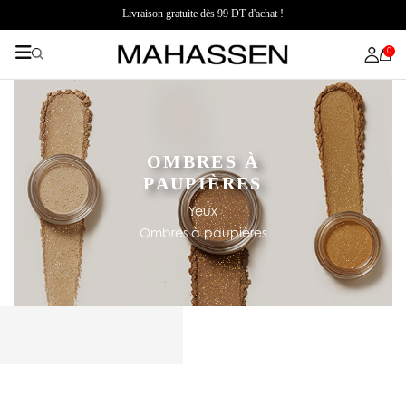
Livraison gratuite dès 99 DT d'achat !
0
OMBRES À
PAUPIÈRES
Yeux
Ombres à paupières