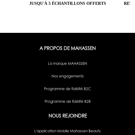
JUSQU'À 5 ÉCHANTILLONS OFFERTS
RETO
H
A PROPOS DE MAHASSEN
La marque MAHASSEN
Nos engagements
Programme de fidélité B2C
Programme de fidélité B2B
NOUS REJOINDRE
L'application Mobile Mahassen Beauty